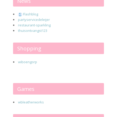
News
Flashblog
partyservicedeleijer
restaurant-sparkling
thuisontvangst123
Shopping
wiboengorp
Games
wbleatherworks