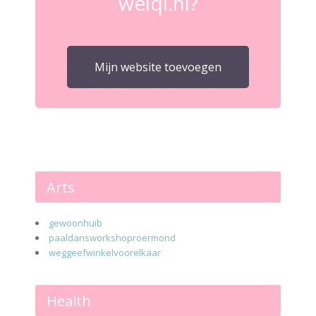
weiqi.nl?
Mijn website toevoegen
Arts
gewoonhuib
paaldansworkshoproermond
weggeefwinkelvoorelkaar
Health