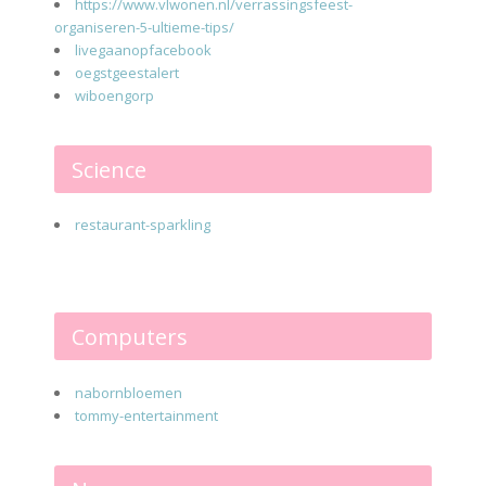
https://www.vlwonen.nl/verrassingsfeest-
organiseren-5-ultieme-tips/
livegaanopfacebook
oegstgeestalert
wiboengorp
Science
restaurant-sparkling
Computers
nabornbloemen
tommy-entertainment