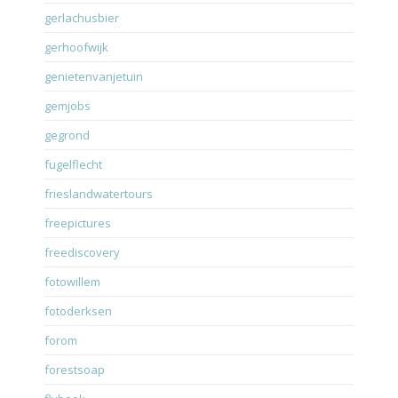
gerlachusbier
gerhoofwijk
genietenvanjetuin
gemjobs
gegrond
fugelflecht
frieslandwatertours
freepictures
freediscovery
fotowillem
fotoderksen
forom
forestsoap