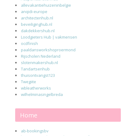
allevakantiehuizeninbelgie
anqidi-europe
architectenhub.nl
beveiliginghub.nl
dakdekkershub.nl
Loodgieters Hub | vakmensen
ocdfinish
paaldansworkshoproermond
Rijscholen Nederland
slotenmakershub.nl
Tandartsenhub
thuisontvangst123
Twegiite
wbleatherworks
wilhelminasingelbreda
Home
ab-bookingsbv