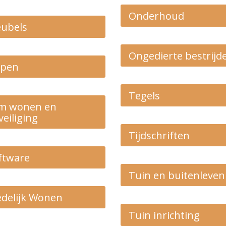
Onderhoud
ubels
Ongedierte bestrijd
apen
Tegels
im wonen en
veiliging
Tijdschriften
ftware
Tuin en buitenleven
edelijk Wonen
Tuin inrichting