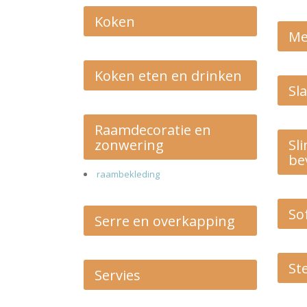
Koken
Me
Koken eten en drinken
Sl
Raamdecoratie en
zonwering
Sl
be
raambekleding
So
Serre en overkapping
St
Servies