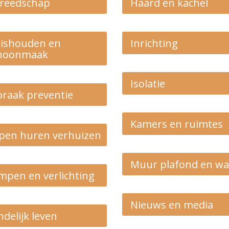
reedschap
Haard en kachel
ishouden en
Inrichting
hoonmaak
Isolatie
braak preventie
Kamers en ruimtes
pen huren verhuizen
Muur plafond en w
mpen en verlichting
Nieuws en media
ndelijk leven