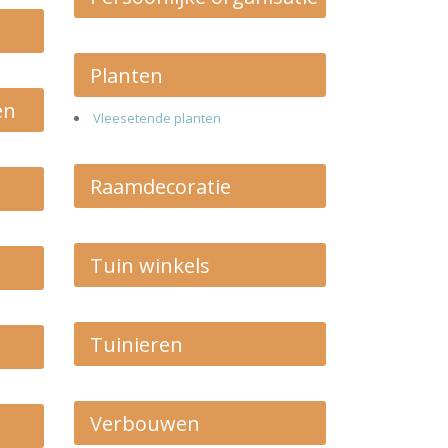
Planten
en
Vleesetende planten
Raamdecoratie
Tuin winkels
Tuinieren
Verbouwen