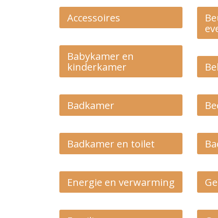
Accessoires
Be
ev
Babykamer en
kinderkamer
Be
Badkamer
Be
Badkamer en toilet
Ba
Energie en verwarming
Ge