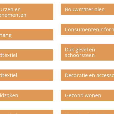
urzen en
Bouwmaterialen
enementen
Consumenteninform
hang
Dak gevel en
dtextiel
schoorsteen
dtextiel
Decoratie en accesso
ldzaken
Gezond wonen