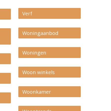
Verf
Woningaanbod
Woningen
Woon winkels
Woonkamer