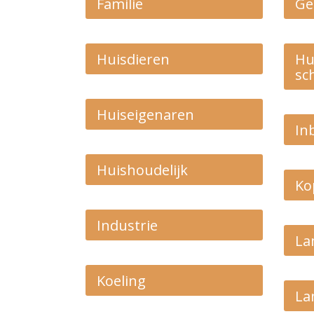
Familie
Ge
Huisdieren
Hu
sc
Huiseigenaren
In
Huishoudelijk
Ko
Industrie
La
Koeling
La