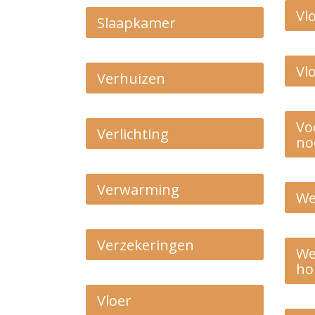
Vl
Slaapkamer
Vl
Verhuizen
Vo
Verlichting
no
Verwarming
We
Verzekeringen
We
ho
Vloer